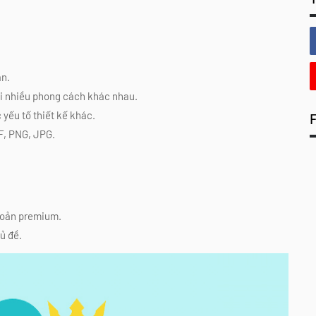
ản.
i nhiều phong cách khác nhau.
 yếu tố thiết kế khác.
DF, PNG, JPG.
khoản premium.
ủ đề.