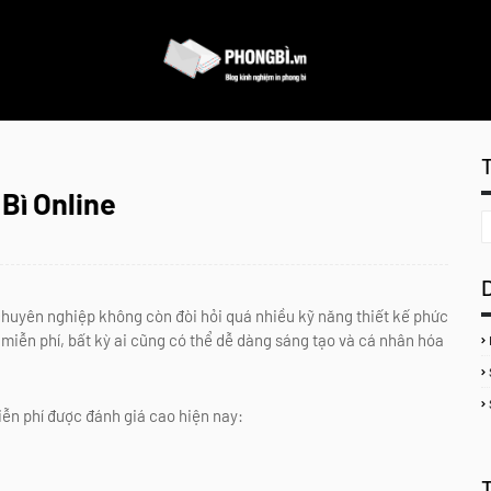
Bì Online
chuyên nghiệp không còn đòi hỏi quá nhiều kỹ năng thiết kế phức
miễn phí, bất kỳ ai cũng có thể dễ dàng sáng tạo và cá nhân hóa
ễn phí được đánh giá cao hiện nay: