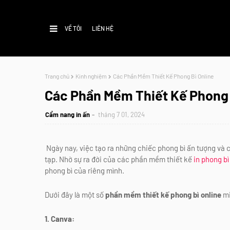
VỀ TÔI
LIÊN HỆ
Trang chủ
Kinh nghiệm
Các Phần Mềm Thiết Kế Phong Bì Online
Các Phần Mềm Thiết Kế Phong 
Cẩm nang in ấn
tháng 7 01, 2024
Ngày nay, việc tạo ra những chiếc phong bì ấn tượng và 
tạp. Nhờ sự ra đời của các phần mềm thiết kế
in phong bì
phong bì của riêng mình.
Dưới đây là một số
phần mềm thiết kế phong bì online
mi
1. Canva: