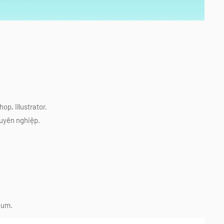
p, Illustrator.
uyên nghiệp.
ium.