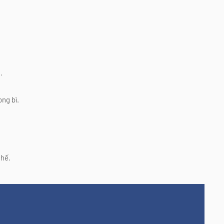
.
ng bì.
chế.